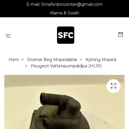
E-mail:
Smafordoncenter@gmail.com
Klarna & Swish
Hem
Diverse Beg Mopeddelar
Kylning Moped
Peugeot Vattenpumpskåpa (HL1P)