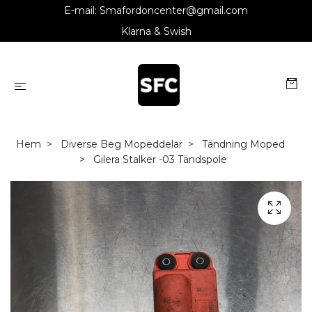
E-mail:
Smafordoncenter@gmail.com
Klarna & Swish
Hem
Diverse Beg Mopeddelar
Tändning Moped
Gilera Stalker -03 Tändspole