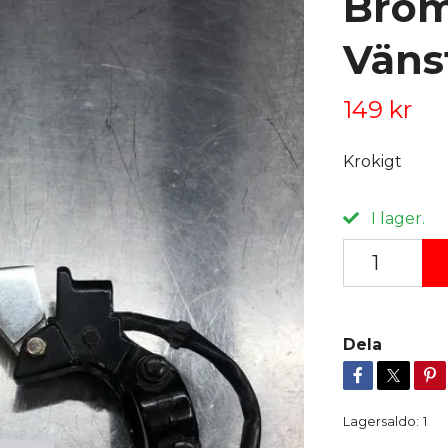
Brom
Väns
149 kr
Krokigt
I lager.
Dela
Lagersaldo:
1