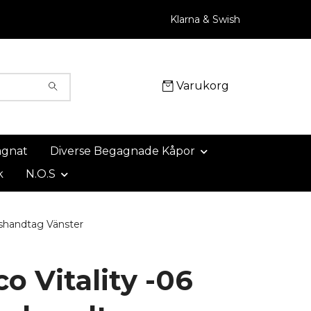
Klarna & Swish
Varukorg
agnat
Diverse Begagnade Kåpor
k
N.O.S
shandtag Vänster
o Vitality -06