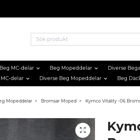
Beg MC-delar
Beg Mopeddelar
Diverse Beg
 MC-delar
Diverse Beg Mopeddelar
Beg Däc
eg Mopeddelar
Bromsar Moped
Kymco Vitality -06 Brom
Kymc