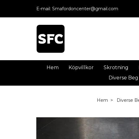
E-mail:
Smafordoncenter@gmail.com
Hem
Köpvillkor
Skrotning
Diverse Beg
Hem
Diverse B