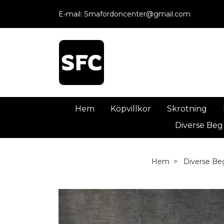
E-mail:
Smafordoncenter@gmail.com
Hem
Köpvillkor
Skrotning
Diverse Beg
Hem
Diverse Be