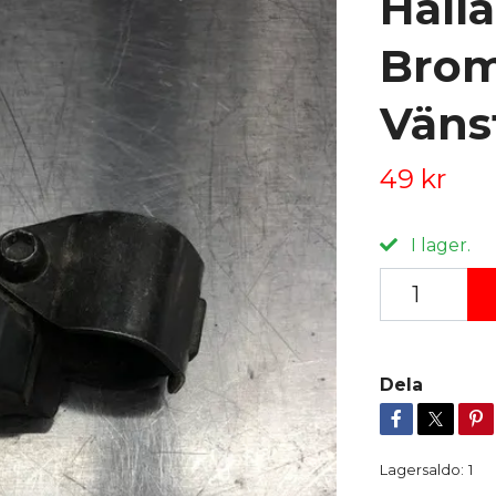
Hålla
Brom
Väns
49 kr
I lager.
Dela
Lagersaldo:
1