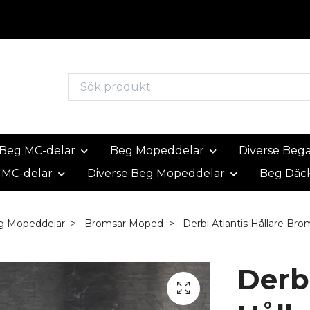
Beg MC-delar
Beg Mopeddelar
Diverse Beg
 MC-delar
Diverse Beg Mopeddelar
Beg Däc
g Mopeddelar
Bromsar Moped
Derbi Atlantis Hållare Br
Derbi