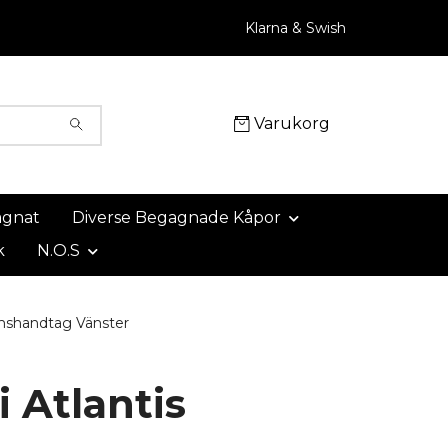
Klarna & Swish
Varukorg
agnat
Diverse Begagnade Kåpor
k
N.O.S
omshandtag Vänster
 Atlantis