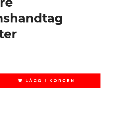
re
shandtag
ter
LÄGG I KORGEN