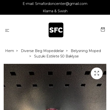
E-mail:
Smafordoncenter@gmail.com
Klarna & Swish
Hem
Diverse Beg Mopeddelar
Belysning Moped
Suzuki Estilete 50 Baklyse