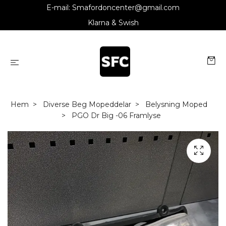
E-mail:
Smafordoncenter@gmail.com
Klarna & Swish
Hem
Diverse Beg Mopeddelar
Belysning Moped
PGO Dr Big -06 Framlyse