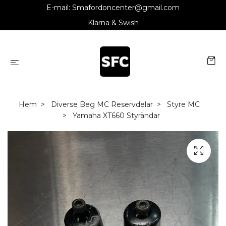
E-mail:
Smafordoncenter@gmail.com
Klarna & Swish
Hem
Diverse Beg MC Reservdelar
Styre MC
Yamaha XT660 Styrändar