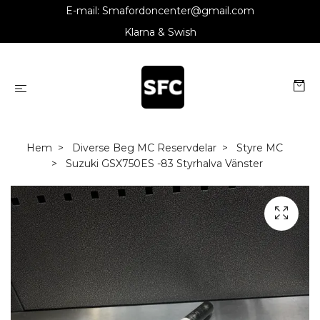
E-mail:
Smafordoncenter@gmail.com
Klarna & Swish
Hem
Diverse Beg MC Reservdelar
Styre MC
Suzuki GSX750ES -83 Styrhalva Vänster