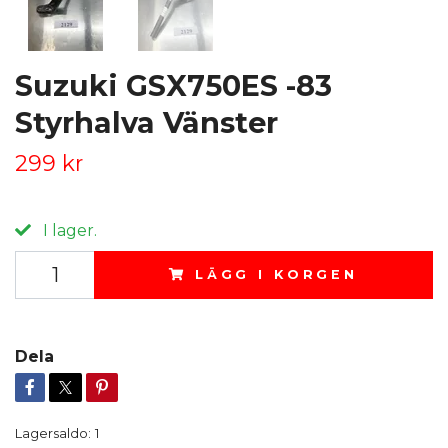
Suzuki GSX750ES -83
Styrhalva Vänster
299 kr
I lager.
LÄGG I KORGEN
Dela
Lagersaldo:
1