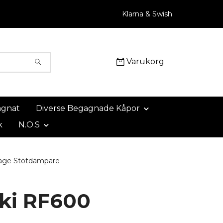
Klarna & Swish
Varukorg
agnat
Diverse Begagnade Kåpor
k
N.O.S
age Stötdämpare
ki RF600