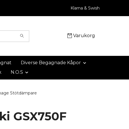
Klarna & Swish
Varukorg
agnat
Diverse Begagnade Kåpor
k
N.O.S
kage Stötdämpare
ki GSX750F