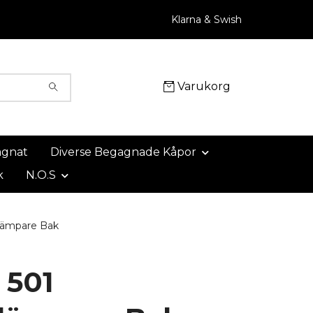
Klarna & Swish
Varukorg
agnat
Diverse Begagnade Kåpor
k
N.O.S
dämpare Bak
 501