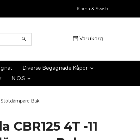
Klarna & Swish
Varukorg
agnat
Diverse Begagnade Kåpor
k
N.O.S
 Stötdämpare Bak
a CBR125 4T -11