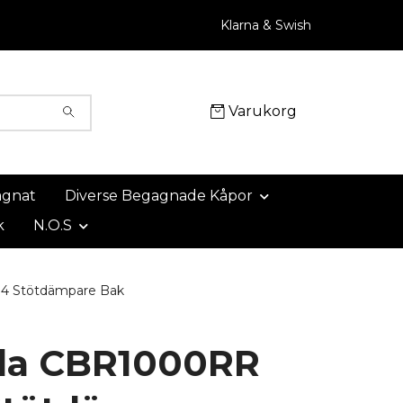
Klarna & Swish
Varukorg
agnat
Diverse Begagnade Kåpor
k
N.O.S
4 Stötdämpare Bak
da CBR1000RR