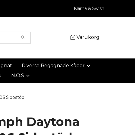
Klarna & Swish
Varukorg
agnat
Diverse Begagnade Kåpor
k
N.O.S
06 Sidostöd
mph Daytona