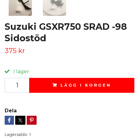
Suzuki GSXR750 SRAD -98
Sidostöd
375 kr
I lager.
LÄGG I KORGEN
Dela
Lagersaldo:
1