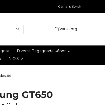
Klarna & Swish
Varukorg
agnat
Diverse Begagnade Kåpor
k
N.O.S
dostöd
ung GT650