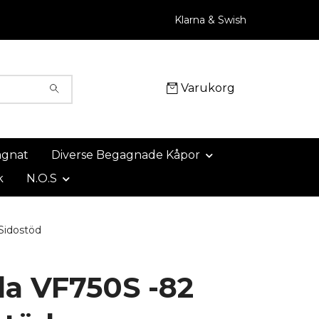
Klarna & Swish
Varukorg
agnat
Diverse Begagnade Kåpor
k
N.O.S
Sidostöd
a VF750S -82