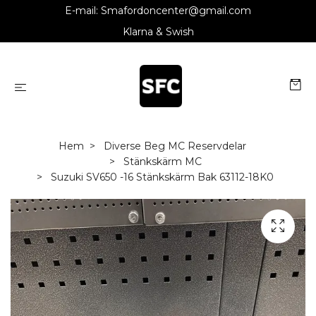
E-mail:
Smafordoncenter@gmail.com
Klarna & Swish
Hem
Diverse Beg MC Reservdelar
Stänkskärm MC
Suzuki SV650 -16 Stänkskärm Bak 63112-18K0