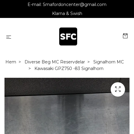
E-mail:
Smafordoncenter@gmail.com
Klarna & Swish
Hem
Diverse Beg MC Reservdelar
Signalhorn MC
Kawasaki GPZ750 -83 Signalhorn