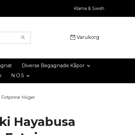
Klarna & Swish
Varukorg
agnat
Diverse Begagnade Kåpor
k
N.O.S
 Fotpinne Höger
ki Hayabusa