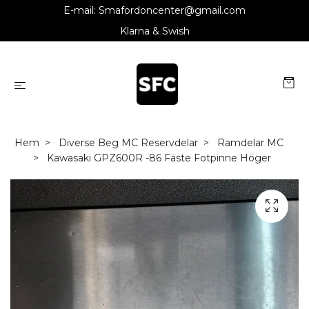
E-mail:
Smafordoncenter@gmail.com
Klarna & Swish
Hem
Diverse Beg MC Reservdelar
Ramdelar MC
Kawasaki GPZ600R -86 Fäste Fotpinne Höger