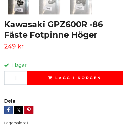
Kawasaki GPZ600R -86
Fäste Fotpinne Höger
249 kr
I lager.
LÄGG I KORGEN
Dela
Lagersaldo:
1