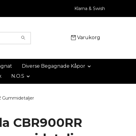
Klarna & Swish
Varukorg
agnat
Diverse Begagnade Kåpor
k
N.O.S
 Gummidetaljer
da CBR900RR