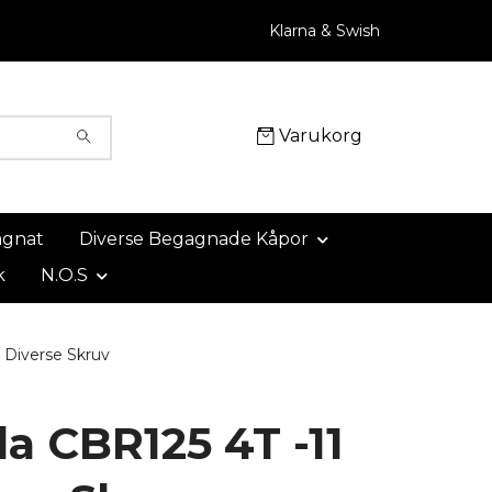
Klarna & Swish
Varukorg
agnat
Diverse Begagnade Kåpor
k
N.O.S
 Diverse Skruv
a CBR125 4T -11