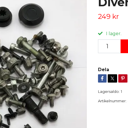
Dive
249 kr
I lager.
Dela
Lagersaldo:
1
Artikelnummer: