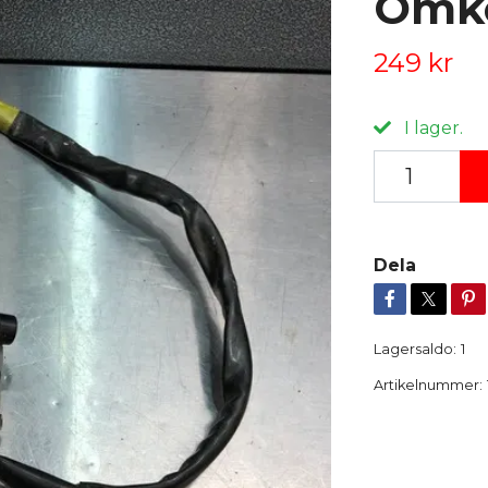
Omko
249 kr
I lager.
Dela
Lagersaldo:
1
Artikelnummer: