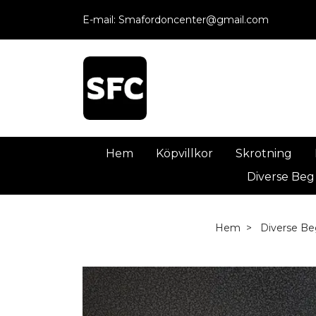
E-mail:
Smafordoncenter@gmail.com
Hem
Köpvillkor
Skrotning
Diverse Beg
Hem
Diverse Be