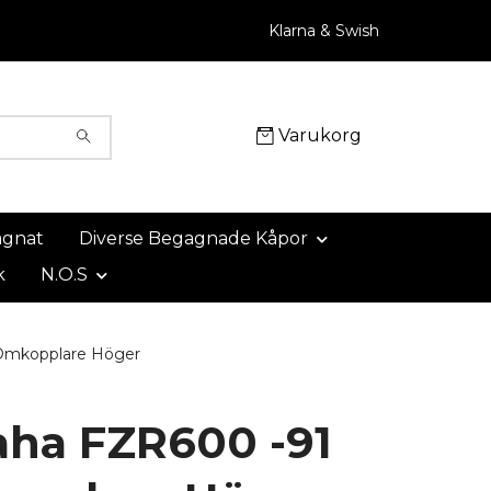
Klarna & Swish
Varukorg
agnat
Diverse Begagnade Kåpor
k
N.O.S
Omkopplare Höger
ha FZR600 -91