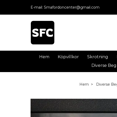
E-mail:
Smafordoncenter@gmail.com
Hem
Köpvillkor
Skrotning
Diverse Beg
Hem
Diverse Be