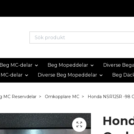
Beg MC-delar
Beg Mopeddelar
Diverse Beg
 MC-delar
Diverse Beg Mopeddelar
Beg Däc
g MC Reservdelar
Omkopplare MC
Honda NSR125R -98 
Hond