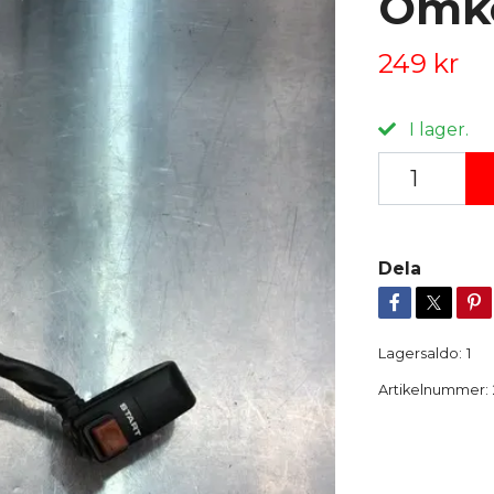
Omko
249 kr
I lager.
Dela
Lagersaldo:
1
Artikelnummer: