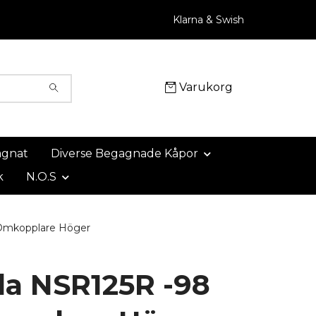
Klarna & Swish
Varukorg
agnat
Diverse Begagnade Kåpor
k
N.O.S
Omkopplare Höger
a NSR125R -98