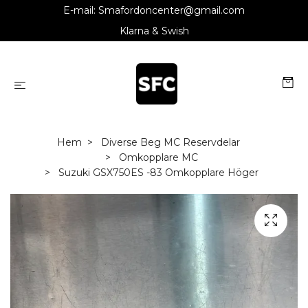
E-mail:
Smafordoncenter@gmail.com
Klarna & Swish
Hem
Diverse Beg MC Reservdelar
Omkopplare MC
Suzuki GSX750ES -83 Omkopplare Höger