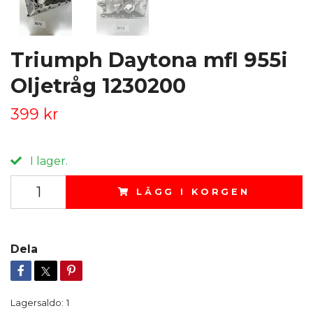
Triumph Daytona mfl 955i
Oljetråg 1230200
399 kr
I lager.
LÄGG I KORGEN
Dela
Lagersaldo:
1