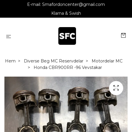
E-mail:
Smafordoncenter@gmail.com
Klarna & Swish
Hem
Diverse Beg MC Reservdelar
Motordelar MC
Honda CBR900RR -96 Vevstakar