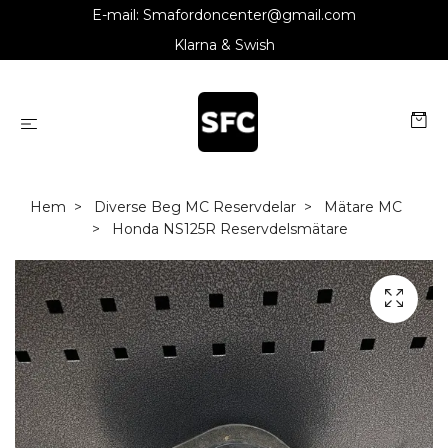
E-mail:
Smafordoncenter@gmail.com
Klarna & Swish
Hem
Diverse Beg MC Reservdelar
Mätare MC
Honda NS125R Reservdelsmätare