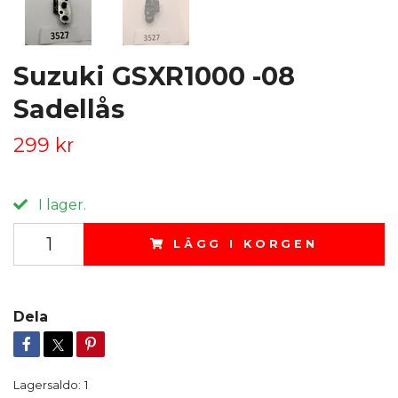
Suzuki GSXR1000 -08
Sadellås
299 kr
I lager.
LÄGG I KORGEN
Dela
Lagersaldo:
1