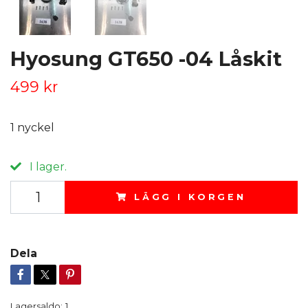
Hyosung GT650 -04 Låskit
499 kr
1 nyckel
I lager.
LÄGG I KORGEN
Dela
Lagersaldo:
1