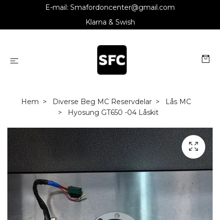
E-mail:
Smafordoncenter@gmail.com
Klarna & Swish
Hem
Diverse Beg MC Reservdelar
Lås MC
Hyosung GT650 -04 Låskit