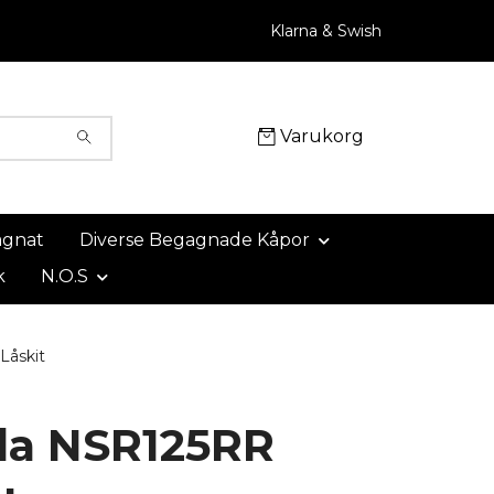
Klarna & Swish
Varukorg
agnat
Diverse Begagnade Kåpor
k
N.O.S
åskit
a NSR125RR