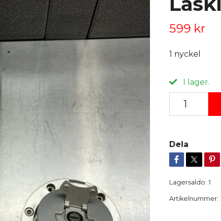
Låski
599 kr
1 nyckel
I lager.
Dela
Lagersaldo:
1
Artikelnummer: