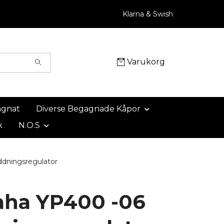
Klarna & Swish
Varukorg
agnat
Diverse Begagnade Kåpor
k
N.O.S
dningsregulator
ha YP400 -06