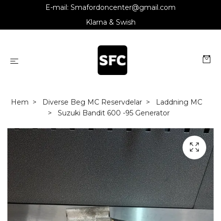
E-mail:
Smafordoncenter@gmail.com
Klarna & Swish
Hem
Diverse Beg MC Reservdelar
Laddning MC
Suzuki Bandit 600 -95 Generator