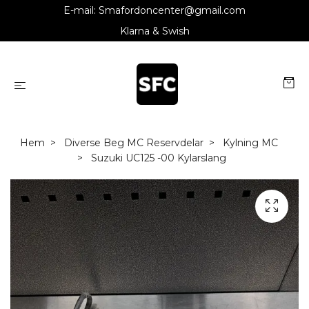
E-mail:
Smafordoncenter@gmail.com
Klarna & Swish
Hem
Diverse Beg MC Reservdelar
Kylning MC
Suzuki UC125 -00 Kylarslang