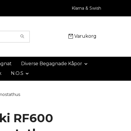
Klarna & Swish
Varukorg
agnat
Diverse Begagnade Kåpor
k
N.O.S
mostathus
ki RF600