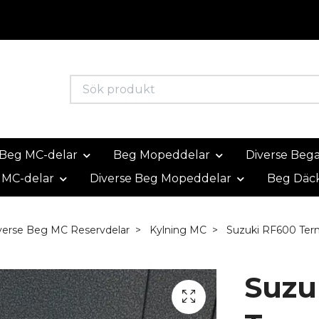
Beg MC-delar
Beg Mopeddelar
Diverse Beg
 MC-delar
Diverse Beg Mopeddelar
Beg Däc
verse Beg MC Reservdelar
Kylning MC
Suzuki RF600 Ter
Suzu