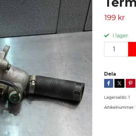
Term
199 kr
I lager.
Dela
Lagersaldo:
1
Artikelnummer: