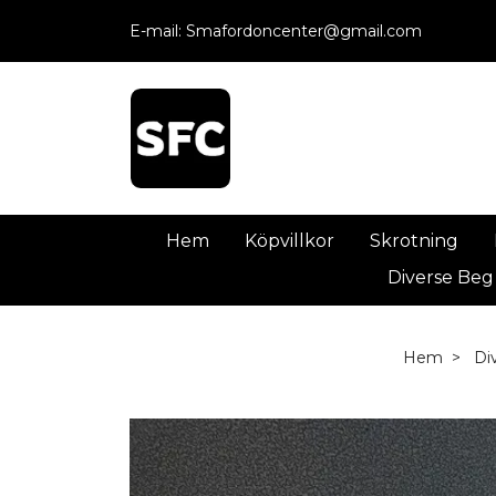
E-mail:
Smafordoncenter@gmail.com
Hem
Köpvillkor
Skrotning
Diverse Beg
Hem
Di