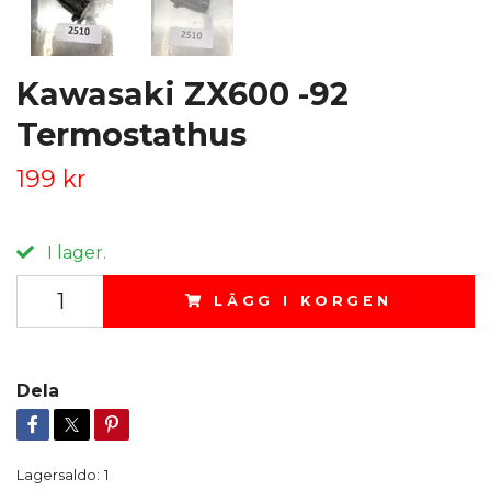
Kawasaki ZX600 -92
Termostathus
199 kr
I lager.
LÄGG I KORGEN
Dela
Lagersaldo:
1