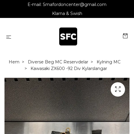
E-mail:
Smafordoncenter@gmail.com
Klarna & Swish
Hem
Diverse Beg MC Reservdelar
Kylning MC
Kawasaki ZX600 -92 Div Kylarslangar