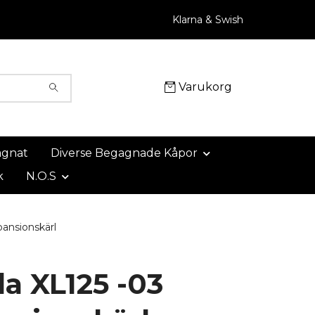
Klarna & Swish
Varukorg
agnat
Diverse Begagnade Kåpor
k
N.O.S
ansionskärl
a XL125 -03