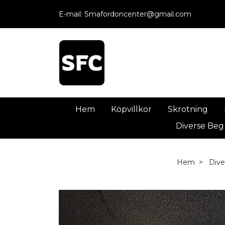
E-mail:
Smafordoncenter@gmail.com
Hem
Köpvillkor
Skrotning
Diverse Beg
Hem
Dive