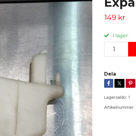
Expa
149 kr
I lager.
Dela
Lagersaldo:
1
Artikelnummer: