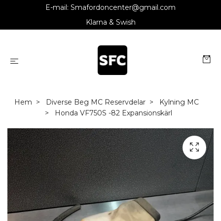
E-mail:
Smafordoncenter@gmail.com
Klarna & Swish
Hem
Diverse Beg MC Reservdelar
Kylning MC
Honda VF750S -82 Expansionskärl