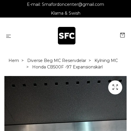
E-mail:
Smafordoncenter@gmail.com
Klarna & Swish
Hem
Diverse Beg MC Reservdelar
Kylning MC
Honda CB500F -97 Expansionskärl