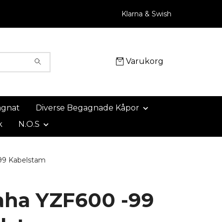
Klarna & Swish
Varukorg
agnat
Diverse Begagnade Kåpor
k
N.O.S
9 Kabelstam
ha YZF600 -99