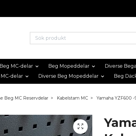
Beg MC-delar
Beg Mopeddelar
Diverse Beg
 MC-delar
Diverse Beg Mopeddelar
Beg Däc
se Beg MC Reservdelar
Kabelstam MC
Yamaha YZF600 -9
Yama