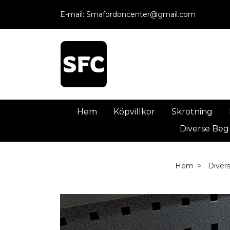
E-mail:
Smafordoncenter@gmail.com
Hem
Köpvillkor
Skrotning
Diverse Beg
Hem
Diver