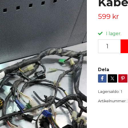
Kabe
599 kr
I lager.
Dela
Lagersaldo:
1
Artikelnummer: