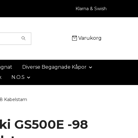
Klarna & Swish
Varukorg
agnat
Diverse Begagnade Kåpor
k
N.O.S
8 Kabelstam
ki GS500E -98