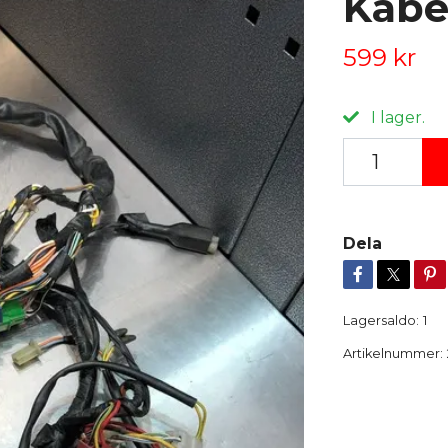
Kabe
599 kr
I lager.
Dela
Lagersaldo:
1
Artikelnummer: