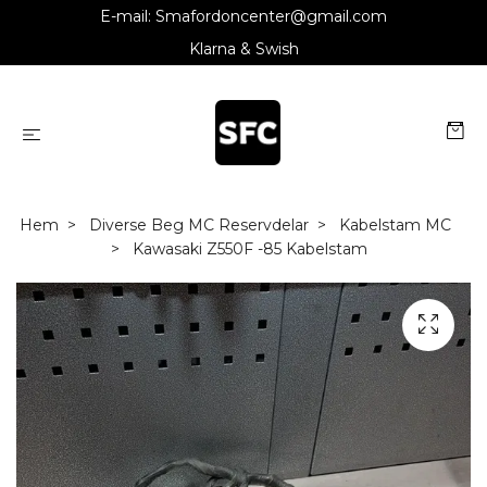
E-mail:
Smafordoncenter@gmail.com
Klarna & Swish
Hem
Diverse Beg MC Reservdelar
Kabelstam MC
Kawasaki Z550F -85 Kabelstam