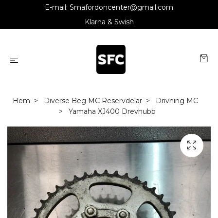
E-mail:
Smafordoncenter@gmail.com
Klarna & Swish
Hem
Diverse Beg MC Reservdelar
Drivning MC
Yamaha XJ400 Drevhubb