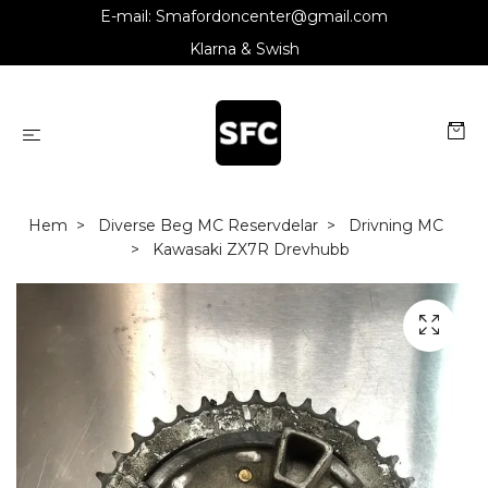
E-mail:
Smafordoncenter@gmail.com
Klarna & Swish
Hem
Diverse Beg MC Reservdelar
Drivning MC
Kawasaki ZX7R Drevhubb