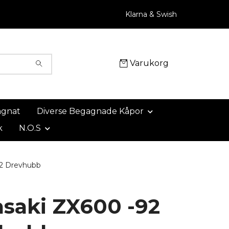
Klarna & Swish
Varukorg
agnat
Diverse Begagnade Kåpor
k
N.O.S
2 Drevhubb
saki ZX600 -92