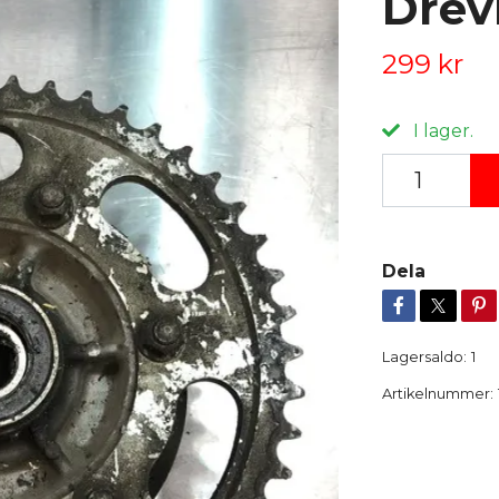
Dre
299 kr
I lager.
Dela
Lagersaldo:
1
Artikelnummer: