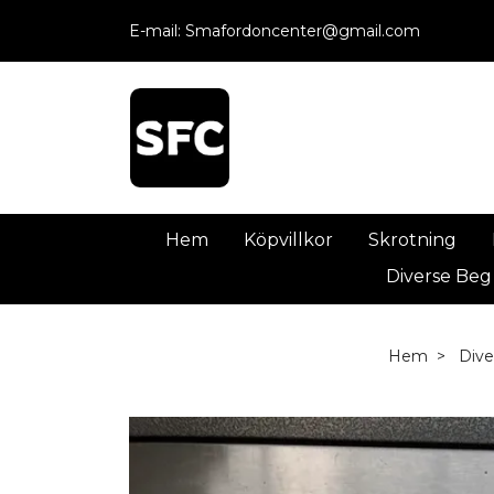
E-mail:
Smafordoncenter@gmail.com
Hem
Köpvillkor
Skrotning
Diverse Beg
Hem
Dive