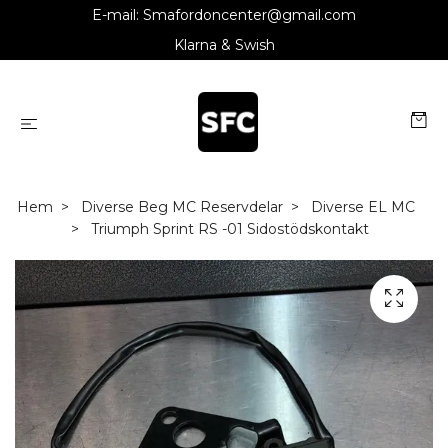
E-mail:
Smafordoncenter@gmail.com
Klarna & Swish
Hem
Diverse Beg MC Reservdelar
Diverse EL MC
Triumph Sprint RS -01 Sidostödskontakt