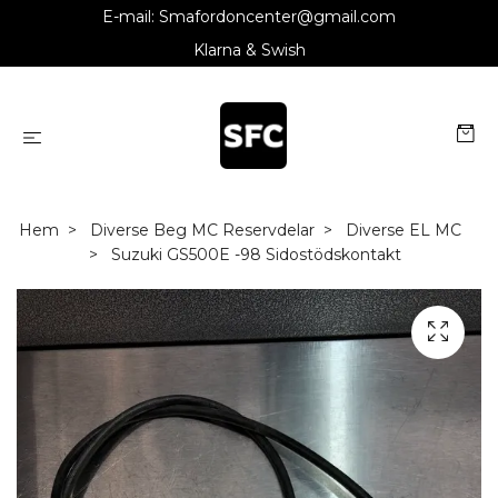
E-mail:
Smafordoncenter@gmail.com
Klarna & Swish
Hem
Diverse Beg MC Reservdelar
Diverse EL MC
Suzuki GS500E -98 Sidostödskontakt