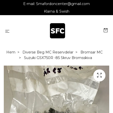
E-mail:
Smafordoncenter@gmail.com
Klarna & Swish
Hem
Diverse Beg MC Reservdelar
Bromsar MC
Suzuki GSX750R -85 Skruv Bromsskiva